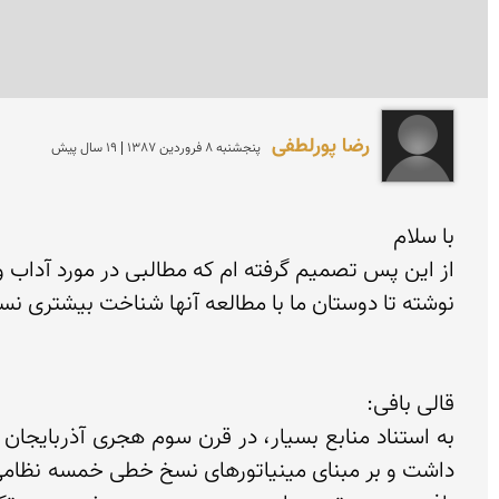
رضا پورلطفی
پنجشنبه 8 فروردين 1387 | 19 سال پیش