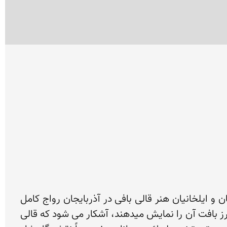
به استناد منابع بسیار، در قرن سوم هجرى آذربایجان از بزرگ ترین مراكز بافت قالى و زیلو بود. در دوره سلجوقیان و ایلخانیان هنر قالى بافى در آذربایجان رواج كامل 
داشت و بر مبناى مینیاتورهاى نسخ خطى خمسه نظامى اثر قاسم على و برخى آثار دیگر كه بیشتر نقوش قالى و طرز بافت آن را نمایش میدهند، آشكار مى شود كه قالى 