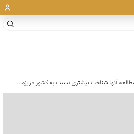
ورود
جست و ج
 مطالعه آنها شناخت بیشتری نسبت به كشور عزیزما...