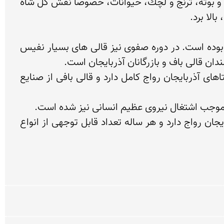
بافى در دوره تیموریان و سپس در دوره صفویه سیر تكاملى خود را طى نمود و نقوش جدیدى چون سجاده اى، گل و بوته، ترنج و لچك، حیوانات، خصوصاً نقش گل شاه 
تبریز از مراكز عمده قالى بافى ایران است و از زمان جانشینان هلاكوخان مغول و پس از آن مركز داد و ستد قالى بوده است. در دوره صفوى نیز قالى هاى بسیار نفیس 
امروز هم آذربایجان یكى ازمراكز مهم تولید انواع قالى در ایران است و بافتن انواع قالى در بیشتر شهرها و روستاهاى آذربایجان رواج كامل دارد و قالى بافى از صنایع 
صنعت قالى بافى در سراسر استان به صورت كارگاهى در مناطق شهرى و تك بافى تقریباً دراغلب روستاهاى آذربایجان رواج دارد و هر ساله تعداد قابل توجهى از انواع 