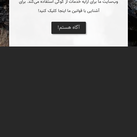
وب‌سایت ما برای ارایه خدمات از کوکی استفاده می‌کند. برای
آشنایی با قوانین ما اینجا کلیک کنید!
آگاه هستم!
درگذرگاه های ساسانی - تنگه چوگان، شهربیشاپور،
کاخ و قلعه فیروزآباد - بخش نخست
پس از فروپاشی حکومت پارتیان به دست اردشیر بابکان ،در اوایل قرن
سوم میلادی،قدرتی جدید به نام سلسله ساسانی روی کار آمد.بنیان