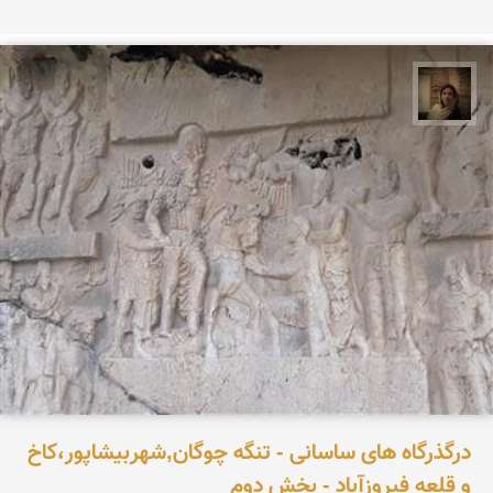
پروین هاوش
درگذرگاه های ساسانی - تنگه چوگان,شهربیشاپور،کاخ
و قلعه فیروزآباد - بخش دوم