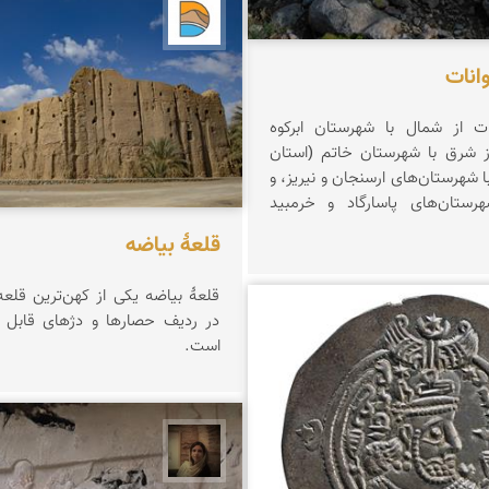
دریاچه کویر
انات
ات از شمال با شهرستان ابرکوه
از شرق با شهرستان خاتم (استان
ا شهرستان‌های ارسنجان و نیریز، و
رستان‌های پاسارگاد و خرمبید
قلعۀ بیاضه
قلعۀ بیاضه یکی از کهن‌ترین قلعه
در ردیف حصارها و دژهای قابل ت
یران
است.
پروین هاوش