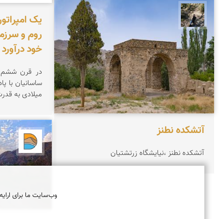
مونا سلطانی
یک امپراتور
روم و سرزم
خود درآورد
در قرن ششم م
میلادی به قدرت
آتشکده نطنز
دریاچه
آتشکده نطنز ،نیایشگاه زرتشتيان
وب‌سایت ما برای ارایه