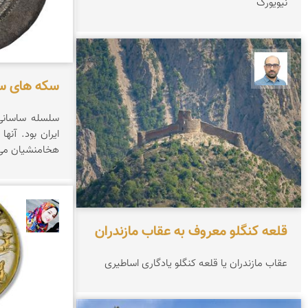
نیویورک
بابک ارجمندی
سکه های س
سلسله ساسانی
ایران بود. آنها
هخامنشیان می 
فاطمه 
قلعه کنگلو معروف به عقاب مازندران
عقاب مازندران یا قلعه کنگلو یادگاری اساطیری