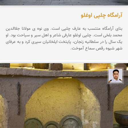
آرامگاه چلپی اوغلو
بنای آرامگاه منتسب به عارف چلپی است. وی نوه ی مولانا جلاالدین
محمد بلخی است. چلپی اوغلو عارفی شاعر و اهل سیر و سیاحت بود. او
یک سال را در سلطانیه زنجان، پایتخت ایلخانیان سپری کرد و به عرفای
شهر شیوه رقص سماع آموخت.
سعید جواهری