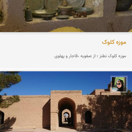
موزه کلوک
موزه کلوک نطنز ؛ از صفویه ،قاجار و پهلوی
سپیده اصلان