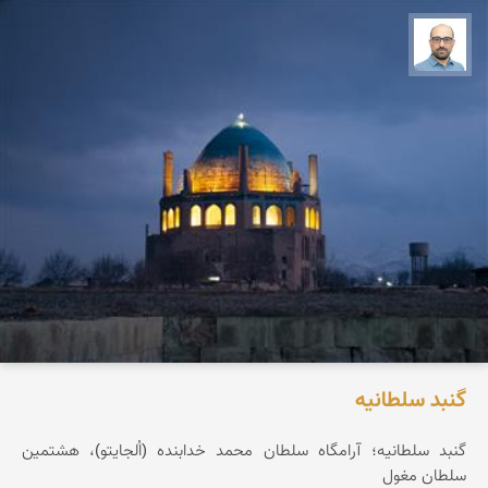
بابک ارجمندی
گنبد سلطانیه
گنبد سلطانیه؛ آرامگاه سلطان محمد خدابنده (اُلجایتو)، هشتمین
سلطان مغول