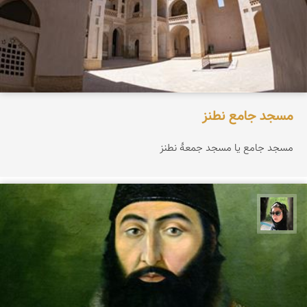
مسجد جامع نطنز
مسجد جامع یا مسجد جمعهٔ نطنز
سپیده اصلان