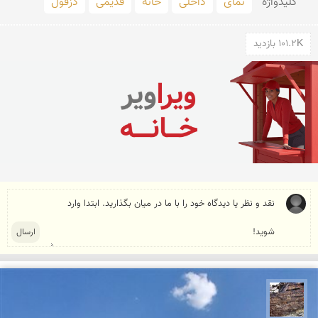
کلید‌واژه
نمای
داخلی
خانه
قدیمی
دزفول
101.2K بازدید
محمد ناصری فرد