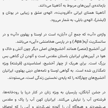
آناهیتا همتای ایرانی «آفرودیت»، الهه‌ی عشق و زیبایی در یونان و 
واژه‌ی «آب» که جمع آن «آبان» است در اوستا و پهلوی «آپ» و در 
این آخشیج (عنصر) همانند آخشیج‌های اصلی دیگر چون آتش و خاک و 
هوا در آیین‌های ایرانیان باستان مقدس است و آلودن آن گناهی بس 
بزرگ است. برای هریک از چهار آخشیج، امشاسپندی (فرشته) ویژه 
نامگذاری شده است. به گواهی اوستا و نامه‌های دینی پهلوی، ایرانیان 
در جشن آبانگان، پارسیان به ویژه زنان در کنار دریا یا رودخانه‌ها، 
فرشته‌ی آب را نیایش می‌کنند. ایرانیان کهن آب را پاک و مقدس 
می‌شمردند و هیچ‌گاه آن‌ را آلوده نمی‌کردند و آبی را که اوصاف 