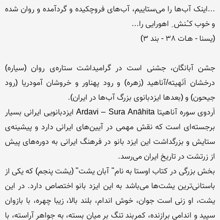
...اینک آب‌ها را می‌ستاییم، آب‌های فروچکیده و گردآمده و روان شده 
جشن آبانگان، جشنی است در گرامیداشت ستاره‌ی روان (سیاره) 
درخشان اَنَهیته/آناهید (زهره) و رود پهناور و خروشان آمودریا (رود 
اَردوی سوره آناهیتا Ardavi – Sura Anāhita ایزد‌بانویی ایرانی بسیار 
برجسته‌ای است كه نقش مهمی در آیین‌های ایرانی دارد و پیشینه‌ی 
ستایش و بزرگداشت این ایزد بانو در فرهنگ ایرانی به دوره‌های پیش 
بخش بزرگی در کتاب اوستا به نام" آبان یشت" (یشت پنجم) که یکی از 
باستانی‌ترین یشت‌ها می‌باشد به این ایزد بانو اختصاص دارد. در این 
یشت، او زنی است جوان، خوش اندام، بلند بالا، زیبا چهره، با بازوان 
سپید و اندامی برازنده، كمربند تنگ بر میان بسته، به جواهر آراسته، با 