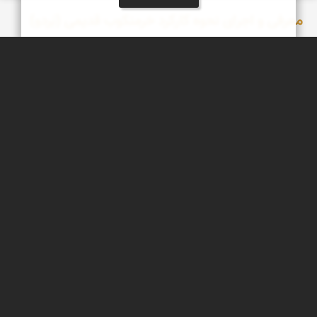
معرفی و اجرای نحوه کارکرد خرمنکوب قدیمی (بَردو)
«بردو» صنعتی پرکاربرد دیروز وابزارناشناخته موزه های امروز خرمنکوب
های سنتی که در اصطلاح محلی ˈ بَردو ˈ نامیده می شدند در واقع یک
ماشین دست ساز چوبی بودند که به وسیله دو گاو و یا دو الاغ بر روی
خرمن غلات کشیده و موجب خرد شدن ساقه ها و جدا شدن دانه های
گندم از خوشه ها می شد.
سپیده اصلان