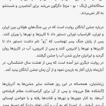
سه‌گانه‌اش (رنگ - بو - مزه) دگرگون می‌شد برای آشامیدن و شستشو 
درباره جشن آبانگان روایت است که در پی جنگ‌های طولانی بین ایران 
و توران، افراسیاب تورانی دستور داد تا کاریزها و نهرها را ویران کنند. 
پس از پایان جنگ پسر تهماسب که "زو" نام داشت دستور داد تا 
کاریزها و نهرها را لایروبی کنند و پس از لایروبی، آب در کاریزها روان 
در روایت دیگری نیز آمده است که پس از هشت سال خشکسالی، در 
زرتشتیان، همه‌‌ساله در این روز همانند سایر جشن‌ها به آدریان‌ها 
(آتشكده ها) مى‌روند و پس از آن براى گرامیداشت مقام فرشته‌ی 
آب‌ها، به كنار جوى‌ها و نهرها و قنات‌ها رفته و با خواندن اوستاى 
آب‌زور (بخشى از اوستا كه به آب و آبان تعلق دارد) كه توسط موبد 