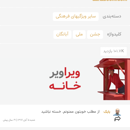
دسته‌بندی
سایر ویژگیهای فرهنگی
کلید‌واژه
جشن
ملی
آبانگان
101.7K بازدید
بابک 
از مطلب خوبتون ممنونم. خسته نباشید
شنبه 5 آبان 1386 | 19 سال پیش