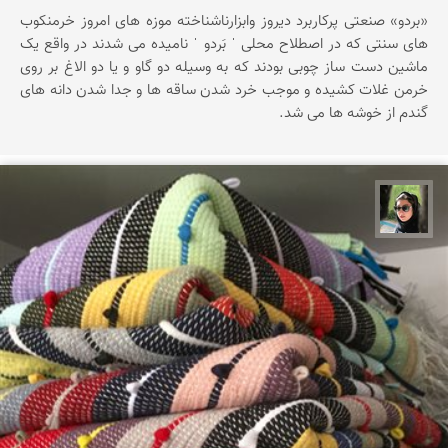
«بردو» صنعتی پرکاربرد دیروز وابزارناشناخته موزه های امروز خرمنکوب
های سنتی که در اصطلاح محلی ˈ بَردو ˈ نامیده می شدند در واقع یک
ماشین دست ساز چوبی بودند که به وسیله دو گاو و یا دو الاغ بر روی
خرمن غلات کشیده و موجب خرد شدن ساقه ها و جدا شدن دانه های
گندم از خوشه ها می شد.
سپیده اصلان