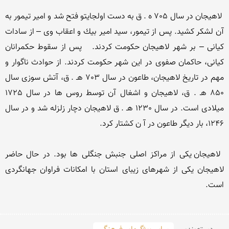
 لاهیجان در سال 705 ه . ق به دست اولجایتو فتح شد و امیر تیمور به 
آن لشكر كشید. پس از تیمور، سید امیر بیك و اعقاب وی – از سادات 
كیانی – بر شهر لاهیجان حكومت كردند.   پس از سقوط حكمرانان 
كیانی، حاكمان صفوی در این شهر حكومت كردند. از حوادث ناگوار و 
مهم در تاریخ لاهیجان، طاعون در سال 703 هـ . ق، آتش سوزی سال 
850 هـ . ق، لاهیجان و اشغال آن توسط روس ها در سال 1725 
میلادی است. در سال 1230 هـ . ق لاهیجان دچار زلزله شد و در سال 
 لاهیجان یكی از مراكز اصلی جنبش جنگلی ها بود. در حال حاضر 
لاهیجان یكی از شهرهای زیبای استان با امكانات فراوان جهانگردی 