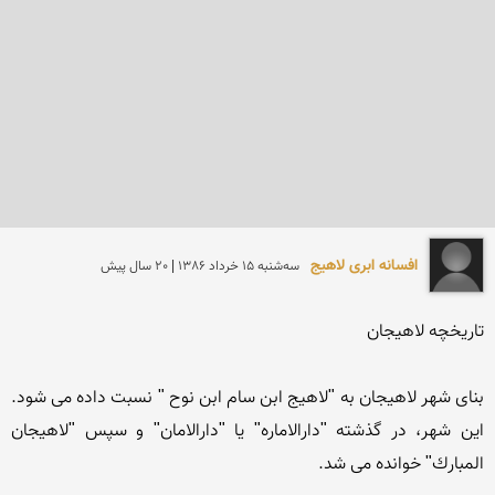
افسانه ابری لاهیج
سه‌شنبه 15 خرداد 1386 | 20 سال پیش
بنای شهر لاهیجان به "لاهیج ابن سام ابن نوح " نسبت داده می شود. 
این شهر، در گذشته "دارالاماره" یا "دارالامان" و سپس "لاهیجان 