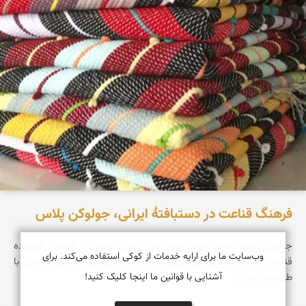
فرهنگ قناعت در دستبافتهٔ ایرانی، جولوکن پلاس
جولوکن پلاس دست بافته مردم ایران زمین، بخشی از فرهنگ گسترده
وب‌سایت ما برای ارایه خدمات از کوکی استفاده می‌کند. برای
قناعت در مردم سرزمین پارس و نقطه ای روشن در آئین آشتی با
طبیعت است.
آشنایی با قوانین ما اینجا کلیک کنید!