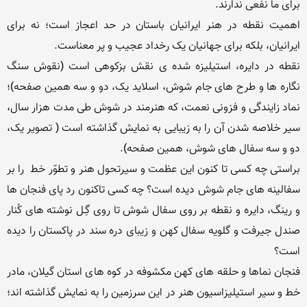
اهمیت نقطه در هنر ایرانیان باستان در حد اعجاز است؛ نه برای 
نقطه در دایره، استیلیزه شده ی نقش بزکوهی است (نقوش سنگ 
نگاره ها و طرح های جام شوش، اسلاید یک، دو و سه همین صفحه)؛ 
نماد زایندگی و فزونی نعمت، که هنرمند در شوش طی مدت هزار سال، 
سیر خلاصه شدن آن را به زیبایی به نمایش گذاشته است ( تصویر یک، 
براستی چه کسی تا کنون این عظمت و سیرتحول هنر و تطوّر خط  را بر 
سفالینه های جام شوش دیده است؟ چه کسی تاکنون رد پای فنجان ها 
و رینگ، دایره و نقطه بر روی سفال شوش تا روی گِـل نوشته های کُنار 
صندل جیرفت و گلویه سفال کهن و زیبای دره سند در پاکستان را دیده 
فنجان نماها و حلقه های کهن مکشوفه در کوه های استان گیلان، مادر 
خط و سیر استیلیزاسیون هنر در این سرزمین را به نمایش گذاشته اند؛ 