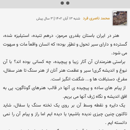
محمد ناصری فرد
شنبه 13 آبان 1402 | 3 سال پیش
    هنر در ایران باستان بقدری مرموز، درهم تنیده، استیلیزه شده، 
گسترده و دارای سیر تحول و تطوّر بوده؛ که انسان واقعاً مات و مبهوت 
 براستی هنرمندان آن آثار زیبا و پیچیده، چه کسانی بوده اند؟ با آن 
نبوغ و اندیشه گری! سیر و عظمت هنر آنان از هنر سنگ تا هنر سفال، 
 از پیام های ساده و پیچیده ی آنها در قالب هنرهای گوناگون، پی به 
 یک دایره و نقطه وسط آن بر روی یک تخته سنگ یا سفال، شاید 
تاکنون چنین چیزی ندیده باشیم؛ یا دیده ایم اما راز و پیام آن را نمی 