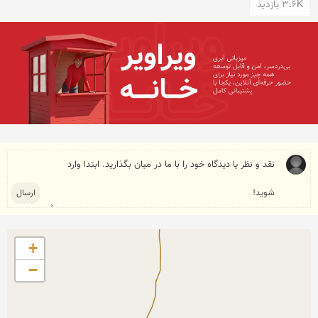
3.6K بازدید
+
−