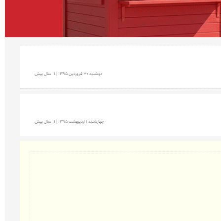
دوشنبه 30 فروردين 1395 | 11 سال پیش
چهارشنبه 1 ارديبهشت 1395 | 11 سال پیش