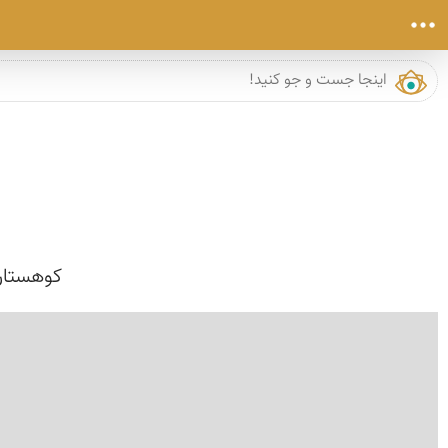
کوهستان
›