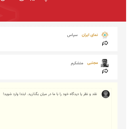
نمای ایران 
سپاس
مجتبی 
متشكرم