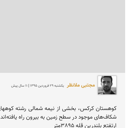
مجتبی ملانظر
يكشنبه 29 فروردين 1395 | 11 سال پیش
ارتفتع بلندرین قله 3895متر