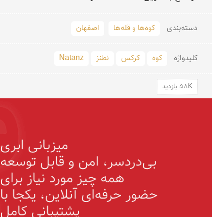
دسته‌بندی
کوه‌ها و قله‌ها
اصفهان
کلید‌واژه
کوه
کرکس
نطنز
Natanz
58K بازدید