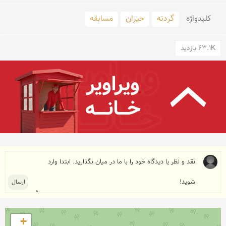
کلید‌واژه
گردنه
حیران
مسابقه
63.1K بازدید
+