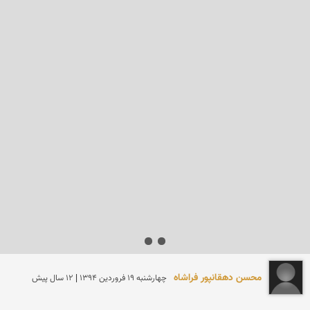
محسن دهقانپور فراشاه
چهارشنبه 19 فروردين 1394 | 12 سال پیش