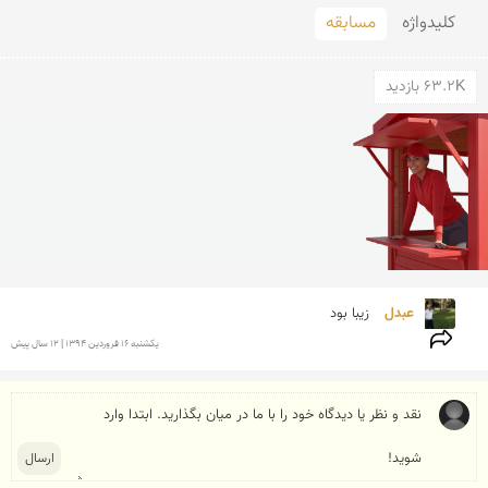
کلید‌واژه
مسابقه
63.2K بازدید
عبدل 
زیبا بود
يكشنبه 16 فروردين 1394 | 12 سال پیش