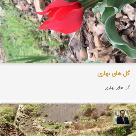
گل هاى بهارى
گل هاى بهارى
عدنان مرادی