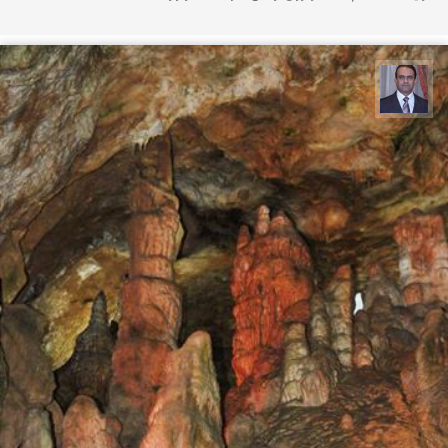
نادر چقاجردی