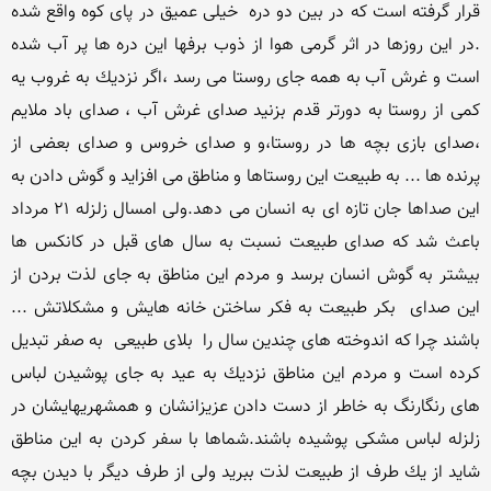
قرار گرفته است كه در بین دو دره  خیلی عمیق در پای كوه واقع شده 
.در این روزها در اثر گرمی هوا از ذوب برفها این دره ها پر آب شده 
است و غرش آب به همه جای روستا می رسد ،اگر نزدیك به غروب یه 
كمی از روستا به دورتر قدم بزنید صدای غرش آب ، صدای باد ملایم 
،صدای بازی بچه ها در روستا،و و صدای خروس و صدای بعضی از 
پرنده ها ... به طبیعت این روستاها و مناطق می افزاید و گوش دادن به 
این صداها جان تازه ای به انسان می دهد.ولی امسال زلزله 21 مرداد 
باعث شد كه صدای طبیعت نسبت به سال های قبل در كانكس ها 
بیشتر به گوش انسان برسد و مردم این مناطق به جای لذت بردن از 
این صدای  بكر طبیعت به فكر ساختن خانه هایش و مشكلاتش ... 
باشند چرا كه اندوخته های چندین سال را  بلای طبیعی  به صفر تبدیل 
كرده است و مردم این مناطق نزدیك به عید به جای پوشیدن لباس 
های رنگارنگ به خاطر از دست دادن عزیزانشان و همشهریهایشان در 
زلزله لباس مشكی پوشیده باشند.شماها با سفر كردن به این مناطق 
شاید از یك طرف از طبیعت لذت ببرید ولی از طرف دیگر با دیدن بچه 