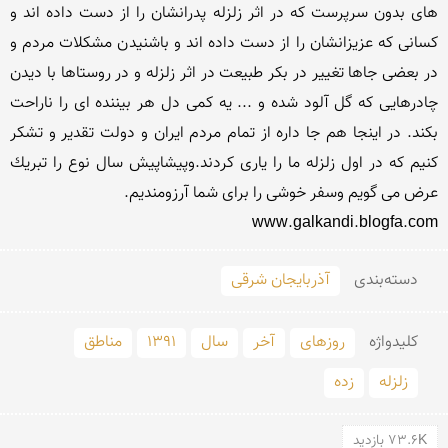
های بدون سرپرست كه در اثر زلزله پدرانشان را از دست داده اند و 
كسانی كه عزیزانشان را از دست داده اند و باشنیدن مشكلات مردم و 
در بعضی جاها تغییر در بكر طبیعت در اثر زلزله و در روستاها با دیدن 
چادرهایی كه گل آلود شده و ... یه كمی دل هر بیننده ای را ناراحت 
بكند. در اینجا هم جا داره از تمام مردم ایران و دولت تقدیر و تشكر 
كنیم كه در اول زلزله ما را یاری كردند.وپیشاپیش سال نوع را تبریك 
www.galkandi.blogfa.com

دسته‌بندی
آذربایجان شرقی
کلید‌واژه
روزهای
آخر
سال
1391
مناطق
زلزله
زده
73.6K بازدید