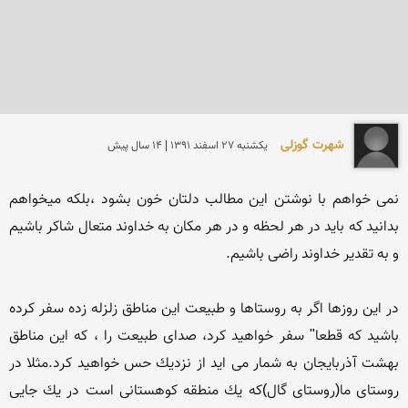
شهرت گوزلی
يكشنبه 27 اسفند 1391 | 14 سال پیش
نمی خواهم با نوشتن این مطالب دلتان خون بشود ،بلكه میخواهم 
بدانید كه باید در هر لحظه و در هر مكان به خداوند متعال شاكر باشیم 
در این روزها اگر به روستاها و طبیعت این مناطق زلزله زده سفر كرده 
باشید كه قطعا" سفر خواهید كرد، صدای طبیعت را ، كه این مناطق 
بهشت آذربایجان به شمار می اید از نزدیك حس خواهید كرد.مثلا در 
روستای ما(روستای گال)كه یك منطقه كوهستانی است در یك جایی 