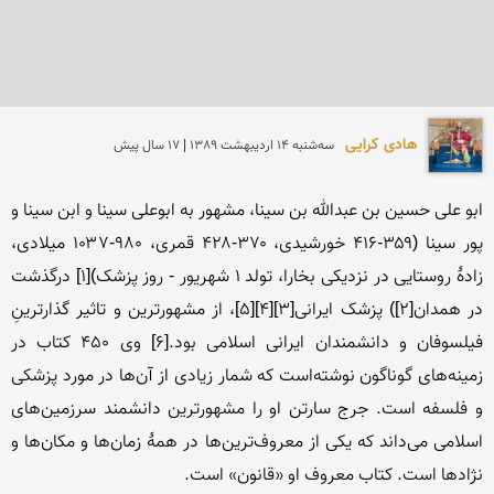
هادی کرایی
سه‌شنبه 14 ارديبهشت 1389 | 17 سال پیش
ابو علی حسین بن عبدالله بن سینا، مشهور به ابوعلی سینا و ابن سینا و 
پور سینا (۳۵۹-۴۱۶ خورشیدی، ۳۷۰-۴۲۸ قمری، ۹۸۰-۱۰۳۷ میلادی، 
زادهٔ روستایی در نزدیکی بخارا، تولد ۱ شهریور - روز پزشک)[۱] درگذشت 
در همدان[۲]) پزشک ایرانی[۳][۴][۵]، از مشهورترین و تاثیر گذارترینِ 
فیلسوفان و دانشمندان ایرانی اسلامی بود.[۶] وی ۴۵۰ کتاب در 
زمینه‌های گوناگون نوشته‌است که شمار زیادی از آن‌ها در مورد پزشکی 
و فلسفه است. جرج سارتن او را مشهورترین دانشمند سرزمین‌های 
اسلامی می‌داند که یکی از معروف‌ترین‌ها در همهٔ زمان‌ها و مکان‌ها و 