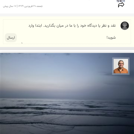
جمعه 20 فروردين 1389 | 17 سال پیش
مجید حمیدا