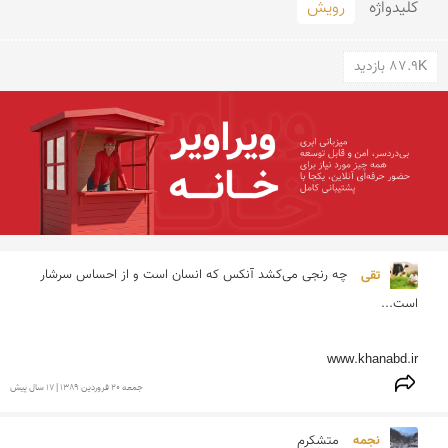
کلید‌واژه
رویش
87.9K بازدید
تقی 
چه رنجی ‌می‌کشد آنکس که انسان است و از احساس سرشار 
www.khanabd.ir

جمعه 20 فروردين 1389 | 17 سال پیش
نجمه 
متشکرم