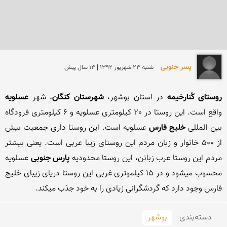
پسر جنوبی
شنبه 23 شهريور 1392 | 13 سال پیش
روستای کُنارخیمه
 در استان بوشهر، 
شهرستان كنگان
، شهر 
عسلویه
واقع است. این روستا در 20 كیلومتری عسلویه و 6 كیلومتری فرودگاه 
بین المللی 
خلیج فارس
 عسلویه است. این روستا داری جمعیت بیش 
از 500 خانوار و زبان مردم این روستای زیبا عربی است. یعنی بیشتر 
مردم این روستا عرب زبانن، این روستا محدودیه 
پارس جنوبی
 عسلویه 
محسوب میشود و در 15 كیلموتری غربی این روستا دریای زیبای خلیج 
فارس وجود دارد كه گردشگرانی زیادی را به خود جذب میكند.
دسته‌بندی
بوشهر