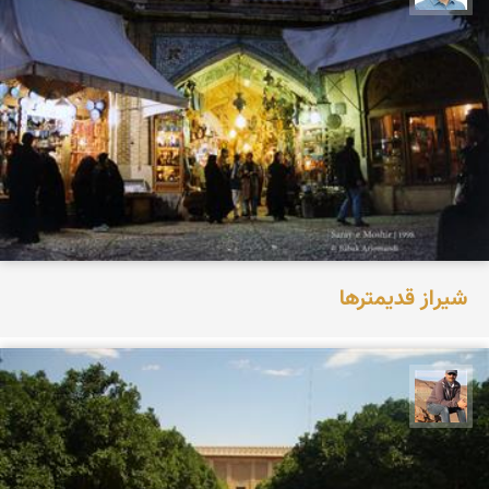
شیراز قدیمترها
جمال زعیمی یزدی