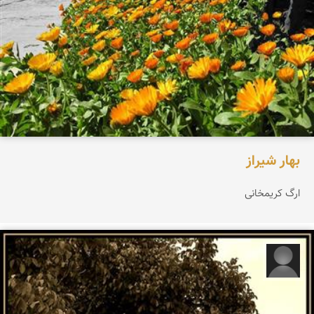
بهار شیراز
ارگ كریمخانی
مسعود م.ن