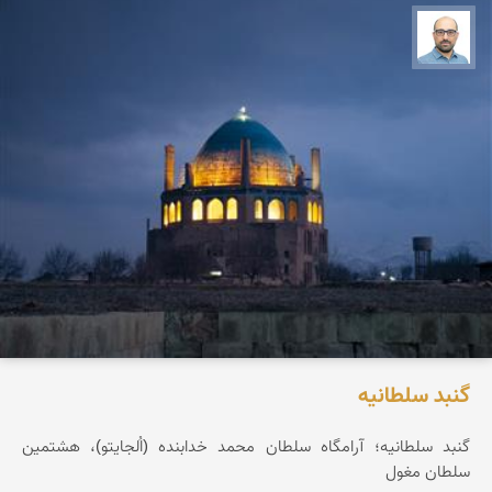
بابک ارجمندی
گنبد سلطانیه
گنبد سلطانیه؛ آرامگاه سلطان محمد خدابنده (اُلجایتو)، هشتمین
سلطان مغول