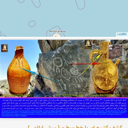
Leaflet
محمد ناصری فرد
کشف کتیبه ای با خط سطری( پیش ایلامی)