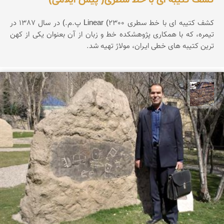
کشف کتیبه ای با خط سطری Linear (2300 پ.م.) در سال 1387 در
تیمره، که با همکاری پژوهشکده خط و زبان از آن بعنوان یکی از کهن
ترین کتیبه های خطی ایـران، مولاژ تهیه شد.
محمد ناصری فرد