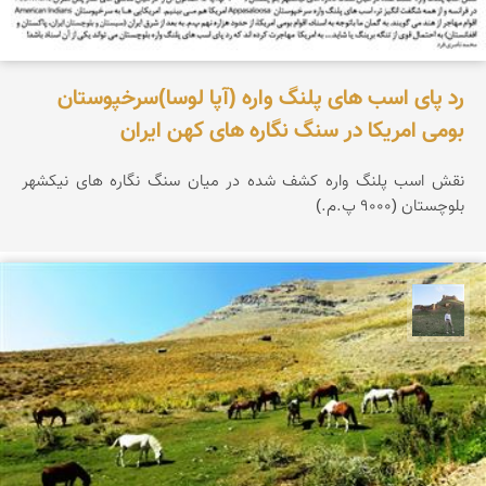
رد پای اسب های پلنگ واره (آپا لوسا)سرخپوستان
بومی امریکا در سنگ نگاره های کهن ایران
نقش اسب پلنگ واره کشف شده در میان سنگ نگاره های نیکشهر
بلوچستان (9000 پ.م.)
مظفر کشاورزمحمدیان