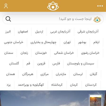
ورود
جست و ج
آذربایجان شرقی
آذربایجان غربی
اردبیل
اصفهان
البرز
ایلام
بوشهر
تهران
چهارمحال و بختیاری
خراسان جنوبی
خراسان رضوی
خراسان شمالی
خوزستان
زنجان
سمنان
سیستان و بلوچستان
فارس
قزوین
قم
گلستان
گیلان
لرستان
مازندران
مرکزی
هرمزگان
همدان
کردستان
کرمان
کرمانشاه
کهگیلویه و بویراحمد
یزد
مهدی مخلصیان