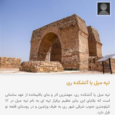
علیرضا کورش لی
تپه میل یا آتشکده ری
تپه ميل يا آتشكده ری، مهمترين اثر و بنای باقيمانده از عهد ساسانی
است كه بقايای اين بنای عظيم برفراز تپه ای به نام تپه ميل در 12
كيلومتری جنوب شرقی شهر ری به طرف ورامين و در روستای قلعه نو
قرار دارد.