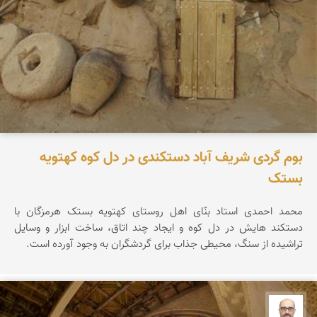
بوم گردی شریف آباد دستکندی در دل کوه کهتویه
بستک
محمد احمدی استاد بنّای اهل روستای کهتویه بستک هرمزگان با
دستکند هایش در دل کوه و ایجاد چند اتاق، ساخت ابزار و وسایل
تراشیده از سنگ، محیطی جذاب برای گردشگران به وجود آورده است.
بابک ارجمندی