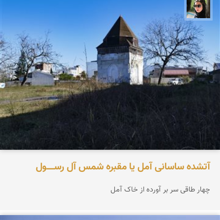
سپیده اصلان
آتشده ساسانی آمل یا مقبره شمس آل‌ رســـــول
چهار طاقی سر بر آورده از خاک آمل