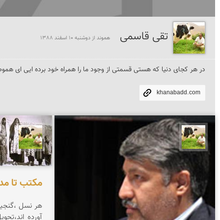
تقی قاسمی
هموند از دوشنبه 10 اسفند 1388
در هر کجای دنیا که هستی قسمتی از وجود ما را همراه خود برده ایی ای هموط
khanabadd.com
تقی قاسمی
تقی ق
مکتب تا مدر
هر نسل ،گنجینه