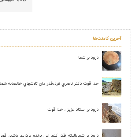
آخرین کامنت‌ها
درود بر شما
خدا قوت دکتر ناصري فرد،قدر دان تلاشهاي خالصانه شم
درود بر استاد عزیز ، خدا قوت
درود بر شما،البته فکر کنم این پرنده یاکریم باشد، قمری