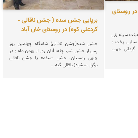
در روستای
برپایی جشن سده ( جشن ناقالی -
کردعلی کوه) در روستای خان آباد
هیئت سینه زنی
و زنجیر زنی تعزیه خوانی و مرثیه سرایی پخت و
جشن شده(جشن ناقالی) شامگاه چهلمین روز
سلف غذاهای نذری مراسم نخل گردانی جهت
پس از جشن شب چله، آبان روز از بهمن ماه و در
چله­ی زمستان، جشن «سَدَه» یا جشن ناقالی
برگزار می­شود( ناقالی گنه...