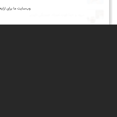
وب‌سایت ما برای ارایه
درود و خدا قوت استاد خستگی ناپذیر
درباره نمای ایران
نمای زنده ایران
راهنمای نمای ایران
© ۱۳۷۹-۱۴۰۵ نمای ایران
همکاری با نمای ایر
نقشه ایران
دریاچه کویر
پشتیبانان
ویراویر™ راهکار هوشمند
اُیو™ راهکار هوشمندسازی
فرداپدید؛ تعالی کسب و کار
کلک آزادگان