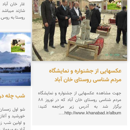
تقی قاسمی
غار خان آباد
روستا به روس..
تقی ق
عکسهایی از جشنواره و نمایشگاه
مردم شناسی روستای خان آباد
جهت مشاهده عکسهایی از جشنواره و نمایشگاه
شب چله در 
مردم شناسی روستای خان آباد که در نوروز 88
برگزار شد به آدرس زیر مراجعه کنید:
http://www.khanabad.ir/album....
خورشید و آغاز 
آباد به میهمانی