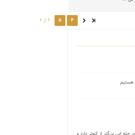
4
5
6 از 6
ا هستيم
 جثه ایی بزرگتر از کبوتر دارد و