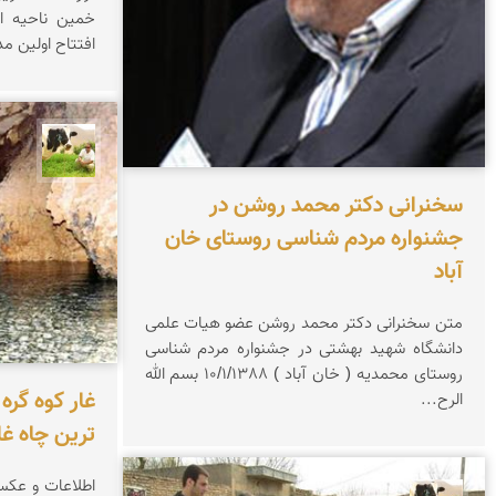
خمین ناحیه ا
افتتاح اولین مد
تقی ق
سخنرانی دکتر محمد روشن در
جشنواره مردم شناسی روستای خان
آباد
متن سخنرانی دكتر محمد روشن عضو هیات علمی
دانشگاه شهید بهشتی در جشنواره مردم شناسی
روستای محمدیه ( خان آباد ) 10/1/1388 بسم الله
غار کوه گره
الرح...
ترین چاه غا
اطلاعات و عکسه