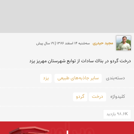
مجید حیدری
سه‌شنبه 14 اسفند 1386 | 19 سال پیش
درخت گردو در بناك سادات از توابع شهرستان مهریز یزد
دسته‌بندی
سایر جاذبه‌های طبیعی
یزد
کلید‌واژه
درخت
گردو
98.6K بازدید