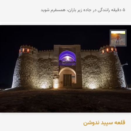
۵ دقیقه رانندگی در جاده زیر باران، همسفرم شوید
مهدی مخلصیان
قلعه سپید ندوشن