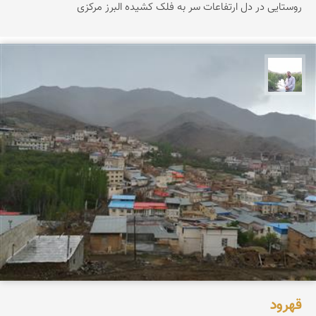
روستایی در دل ارتفاعات سر به فلک کشیده البرز مرکزی
مهرداد زینلیان
قهرود