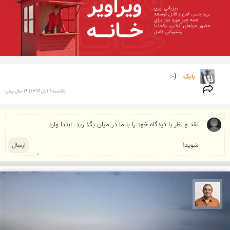
بابک 
(-:
يكشنبه 6 آبان 1386 | 19 سال پیش
مجید حمیدا