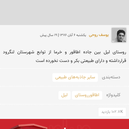
یوسف روحی
يكشنبه 6 آبان 1386 | 19 سال پیش
روستای لیل بین جاده اطاقور و خرما از توابع شهرستان لنگرود 
قرارداشته و دارای طبیعتی بکر و دست نخورده است 
دسته‌بندی
سایر جاذبه‌های طبیعی
کلید‌واژه
اطاقورروستای
لیل
102.7K بازدید