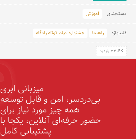
دسته‌بندی
آموزش
کلید‌واژه
راهنما
جشنواره فیلم کوتاه زادگاه
33.4K بازدید