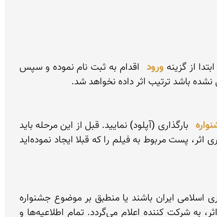
تدا از گزینه 
ورود
 اقدام به ثبت نام نموده و سپس 
واره
 بارگذاری (آپلود) نمایید. قبل از این مرحله باید 
 توضیحات اثر خود را (شامل توضیحات متن و عکس) ثبت فرمایید و در هنگام بارگذاری اثر، پست مربوط به فیلم را که قبلا ایجاد نموده‌اید 
آثار ارسالی ابتدا توسط هیئت پذیرش جشنواره ارزیابی مقدماتی می‌شوند. فیلم‌هایی که مغایر با قوانین جمهوری اسلامی ایران باشند یا منطبق بر موضوع جشنواره 
نباشند از ادامه شرکت در فرآیند داوری حذف خواهند شد. نتیجه ارزیابی مقدماتی ظرف ۲ هفته پس از ارسال اثر، به شرکت کننده اعلام می‌گردد. تمام اطلاعیه‌ها و 