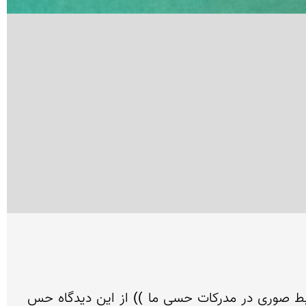
گرچه بر سر ماهیت زیبایی توافق چندانی وجود ندارد اما برخی تعاریف معروفتر هستند از جمله (( وحدت روابط صوری در مدرکات حسی ما )) از این دیدگاه حس 