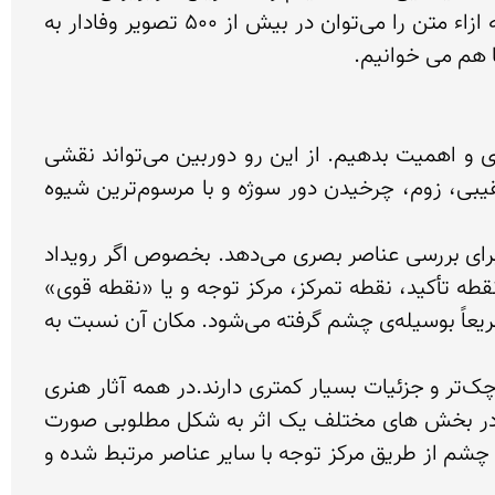
تصاویر کتاب، از روی قاب‌های خود آثار انتخاب شده و به همان شکل و با همان نسبت ابعاد ارائه شده‌اند و ما به ازاء متن را می‌توان در بیش از 500 تصویر وفادار به 
در اغلب مواقع هدف این است که توجه بیننده را به سوژه‌ای خاص ترغیب کنیم، آن را متمایز کرده و به آن برتری و اهمیت بدهیم. از این رو دوربین می‌تواند نقشی 
مؤثر ایفا کند: با گرفتن نماهای نزدیک، با محدود کردن عمق میدان و انتخاب یک پس زمینه ساده، با حرکات تعقیبی، زوم، چرخیدن دور سوژه و با مرسوم‌ترین شیوه 
در سینما و تلویزیون هدایت توجه بیننده از اهمیت خاصی برخوردار است. تصویر متحرک به بیننده فرصت کمی برای بررسی عناصر بصری می‌دهد. بخصوص اگر رویداد 
سریع و کوتاه باشد. به همین دلیل معمولاً هر تصویر یک کانون توجه بدون ابهام دارد. که آنها را نقطه کانونی، نقطه تأکید، نقطه تمرکز، مرکز توجه و یا «نقطه قوی» 
می‌نامیم. «نقطه‌ی قوی» مکان خود را در کادر به محکمی اشغال می‌کند و بلافاصله بر سطح تصویر غالب شده و سریعاً بوسیله‌ی چشم گرفته می‌شود. مکان آن نسبت به 
 چشم بیننده عموماً بعد از «نقطه قوی» به سمت نقاط کانونی ثانویه حرکت می‌کند. این نقاط عموماً اندازه‌ای کوچک‌تر و جزئیات بسیار کمتری دارند.در همه آثار هنری 
بخش هایی کم تر وقسمت هایی بیشتر مورد تاکید واقع می شوند .در صورتی که تقسیم وتوزیع فضا،رنگ ونور در بخش های مختلف یک اثر به شکل مطلوبی صورت 
گرفته باشد .بیننده با مشاهده ی آن نوعی سفر بصری را آغاز می کند که موجب نشاط او خواهد شد. در هر صورت چشم از طریق مرکز توجه با سایر عناصر مرتبط شده و 