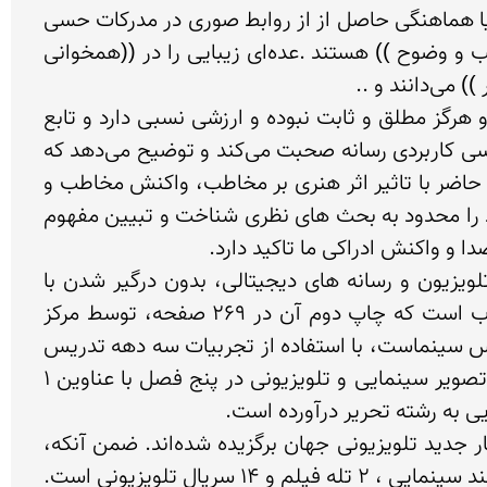
تشخیص روابط لذت بخش همان حس زیبایی نامیده شده و حس زیبایی وقتی راضی میشود که ما نوعی وحدت یا هماهنگی حاصل از از روابط صوری در مدرکات حسی 
خود دریافت کرده باشیم . برخی برای تعیین زیبایی قائل به چهار عامل اصلی داوری، یعنی ((وحدت، کمال، تناسب و وضوح )) هستند .عده‌ای زیبایی را در ((همخوانی 
کتاب زیبایی شناسی تصویر در سینما و تلویزیون، توضیح می‌دهد که زیبایی مفهومی کلی، مبهم و شناور است و هرگز مطلق و ثابت نبوده و ارزشی نسبی دارد و تابع 
فرهنگ، تمدن، آداب و رسوم رایج در آن جامعه است. سپس مؤلف از تفاوت زیبایی شناسی سنتی با زیبایی شناسی کاربردی رسانه صحبت می‌کند و توضیح می‌دهد که 
زیبایی شناسی سنتی روی مفاهیمی مانند زیبایی و فلسفه هنر می‌پردازد اما نقد مبتنی بر زیبایی شناسی در عصر حاضر با تاثیر اثر هنری بر مخاطب، واکنش مخاطب و 
نحوه خلق این واکنش در مخاطب، سروکار دارد . زیبایی شناسی کاربردی رسانه یک مفهوم تجریدی نیست، و خود را محدود به بحث های نظری شناخت و تبیین مفهوم 
 کتاب زیبایی شناسی تصویر در سینما و تلویزیون، راهنمایی آسان برای استفاده از قواعد تصویری در سینما، تلویزیون و رسانه های دیجیتالی، بدون درگیر شدن با 
مباحث انتزاعی و تجریدی زیبایی شناسی است. درک تصاویر، ارزیابی آنها و بیان بصری، موضوع اصلی این کتاب است که چاپ دوم آن در 269 صفحه، توسط مرکز 
تحقیقات سازمان صدا و سیما، در سال 1402 انتشار یافته است. مؤلف؛ حمیدرضا حافظی که خود فیلمساز و مدرس سینماست، با استفاده از تجربیات سه دهه تدریس 
در دانشگاه و برگزاری بیش از یکصد و پنجاه کارگاه آموزشی در سرتاسر ایران، مباحث خود را همراه با آنالیز 500 تصویر سینمایی و تلویزیونی در پنج فصل با عناوین 1 
آثار سینمائی بررسی شده، مربوط  به کشورها، ژانرها و زمانهای مختلف، و تصاویر تلویزیونی مورد پژوهش، از آثار جدید تلویزیونی جهان برگزیده شده‌‌اند. ضمن آنکه، 
برای  یکدستی پژوهش بصری و انسجام متن، تنها فیلمهای داستانی مورد توجه قرار گرفته‌اند که شامل 25 فیلم بلند سینمایی ، 2 تله فیلم و 14 سریال تلویزیونی است. 