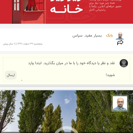
بابک 
بسیار مفید. سپاس
پنجشنبه 29 اسفند 1398 | 7 سال پیش
بابک ارجمندی