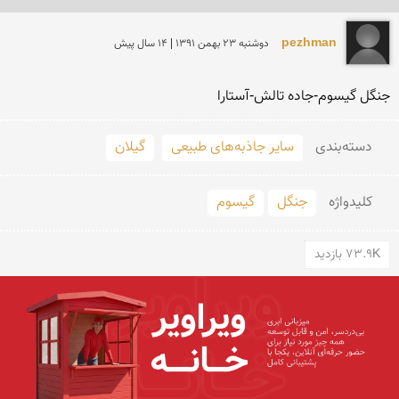
pezhman
دوشنبه 23 بهمن 1391 | 14 سال پیش
جنگل گیسوم-جاده تالش-آستارا
دسته‌بندی
سایر جاذبه‌های طبیعی
گیلان
کلید‌واژه
جنگل
گیسوم
73.9K بازدید