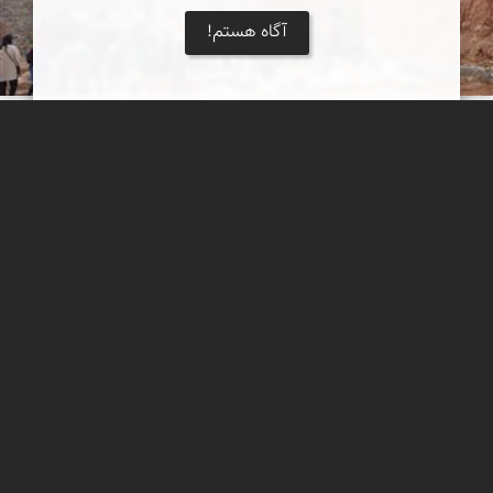
آگاه هستم!
چشمۀ گرمه
از دل کوه و با خنکای بهار، آبی زلال از چشمه‌ای در این روستا سر
برآورده است.
عدنان مرادی