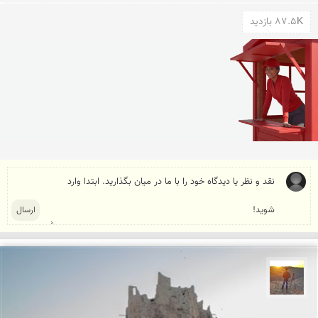
87.5K بازدید
مهدی مخلصیان