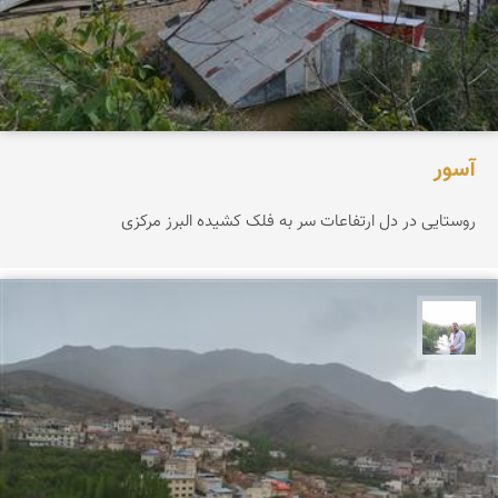
آسور
روستایی در دل ارتفاعات سر به فلک کشیده البرز مرکزی
مهرداد زینلیان