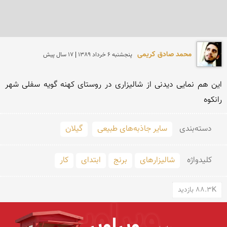
محمد صادق کریمی
پنجشنبه 6 خرداد 1389 | 17 سال پیش
این هم نمایی دیدنی از شالیزاری در روستای كهنه گویه سفلی شهر 
رانكوه
دسته‌بندی
سایر جاذبه‌های طبیعی
گیلان
کلید‌واژه
شالیزارهای
برنج
ابتدای
كار
88.3K بازدید