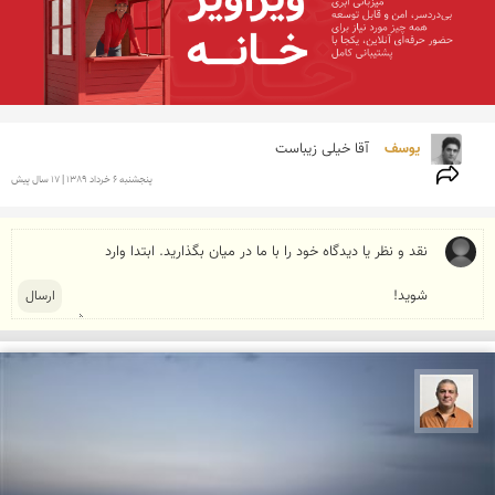
یوسف 
آقا خیلی زیباست
پنجشنبه 6 خرداد 1389 | 17 سال پیش
مجید حمیدا