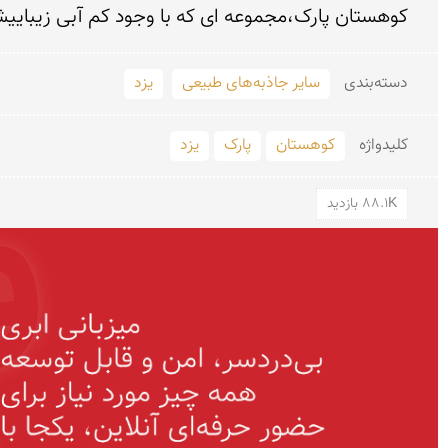
کوهستان پارک،مجموعه ای که با وجود کم آبی زیبایی
دسته‌بندی
سایر جاذبه‌های طبیعی
یزد
کلید‌واژه
کوهستان
پارک
یزد
88.1K بازدید