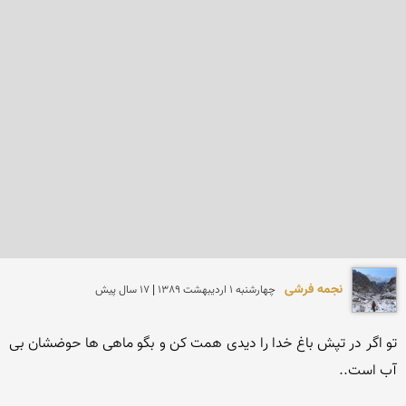
نجمه فرشی
چهارشنبه 1 ارديبهشت 1389 | 17 سال پیش
تو اگر در تپش باغ خدا را دیدی همت کن و بگو ماهی ها حوضشان بی 