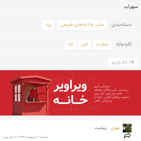
سهراب
دسته‌بندی
سایر جاذبه‌های طبیعی
یزد
کلید‌واژه
سفرت
خیر
اما
88.2K بازدید
عبدل 
زیباست
يكشنبه 20 ارديبهشت 1394 | 12 سال پیش