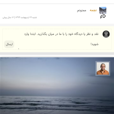
نجمه 
ممنونم
شنبه 26 ارديبهشت 1394 | 12 سال پیش
مجید حمیدا