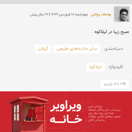
یوسف روحی
چهارشنبه 18 فروردين 1389 | 17 سال پیش
صبح زیبا در لیلاکوه
دسته‌بندی
سایر جاذبه‌های طبیعی
گیلان
کلید‌واژه
لیلاکوه
88.3K بازدید