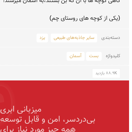
(یکی از کوچه های روستای چم)
دسته‌بندی
سایر جاذبه‌های طبیعی
یزد
کلید‌واژه
بست
آسمان
88.9K بازدید