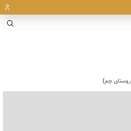
ورود
جست و ج
 روستای چم)