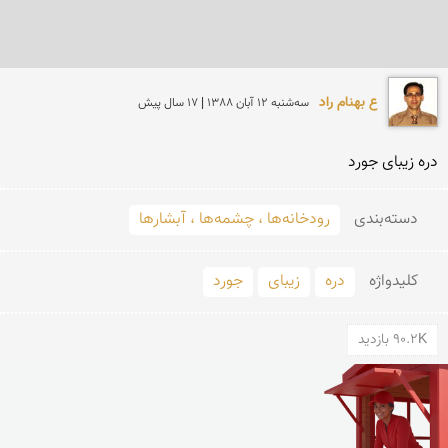
ع بهنام راد
سه‌شنبه 12 آبان 1388 | 17 سال پیش
دره زیبای جورد
دسته‌بندی
رودخانه‌ها ، چشمه‌ها ، آبشارها
کلید‌واژه
دره
زیبای
جورد
90.2K بازدید