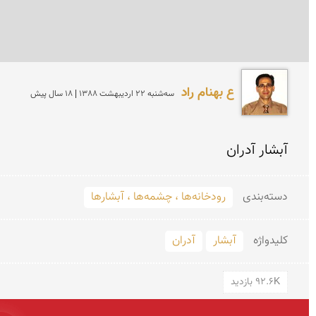
ع بهنام راد
سه‌شنبه 22 ارديبهشت 1388 | 18 سال پیش
آبشار آدران
دسته‌بندی
رودخانه‌ها ، چشمه‌ها ، آبشارها
کلید‌واژه
آبشار
آدران
92.6K بازدید