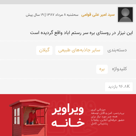
سید امیر علی قوامی
سه‌شنبه 8 مرداد 1387 | 19 سال پیش
این نیزار در روستای بره سر رستم اباد واقع گردیده است
دسته‌بندی
سایر جاذبه‌های طبیعی
گیلان
کلید‌واژه
بره
96.8K بازدید