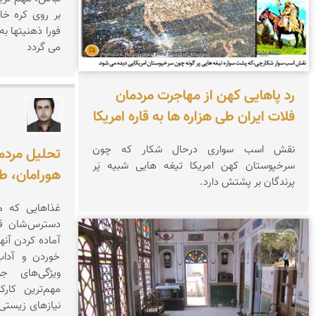
بر روی کره خ
فورا ذهنیتها 
می گردد
رد پاهایی کهن از مهاجرت مردمان
فلات ایران طی هزاره ها به قاره امریکا
امیر ص
نقش اسب سواری درحال شكار که چون
تحلیل مردم
سرخپوستان کهن امریکا تیغه هایی شبیه پَر
هورامان،‌ 
پرندگان بر پشتش دارد.
غذاهایی كه م
دسترس‌شان قرا
آماده كردن آنه
سیدحسین رضوانی
خوردن و آداب
ویژگی‌های ج
مهم‌ترین كارك
نیازهای زیستی ا