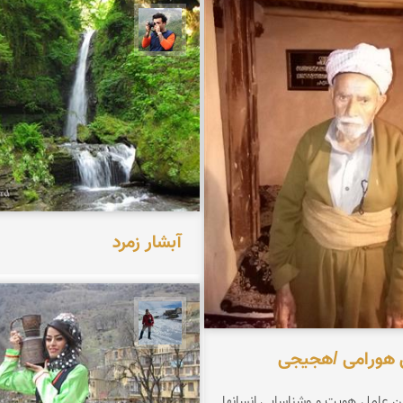
محمد امین عزتی فرد
آبشار زمرد
محمد رفیعی
 هورامی /هجیجی
ن عامل هویت و وشناسایی انسانها