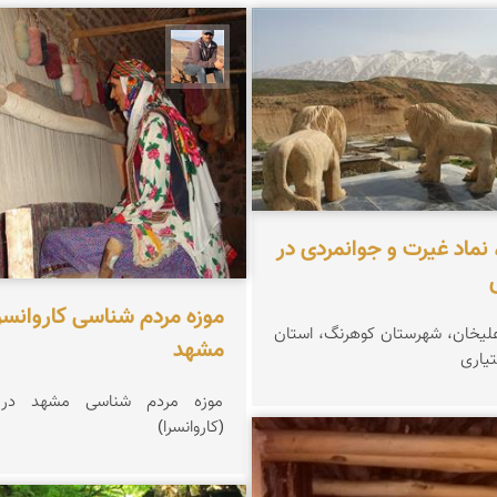
 زینلیان
جمال زعیمی یزدی
نماد غیرت و جوانمردی در
موزه مردم شناسی کاروانسر
لیخان، شهرستان کوهرنگ، استان
مشهد
تیاری
موزه مردم شناسی مشهد در ر
(کاروانسرا)
غریب معاذی نژاد