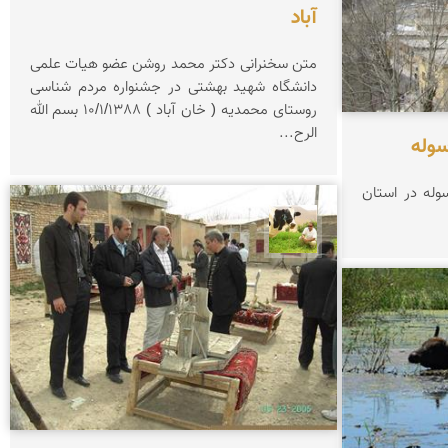
آباد
متن سخنرانی دكتر محمد روشن عضو هیات علمی
دانشگاه شهید بهشتی در جشنواره مردم شناسی
روستای محمدیه ( خان آباد ) 10/1/1388 بسم الله
الرح...
وله
له در استان
تقی قاسمی