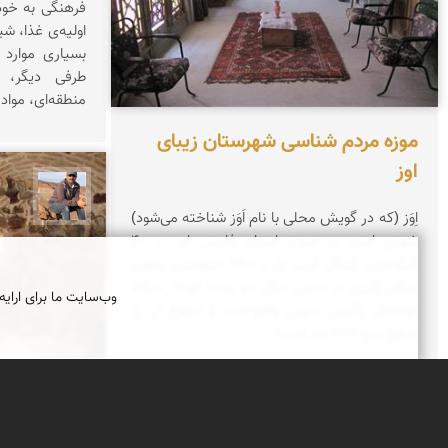
فرهنگی به خود 
اولیه‌ی غذا، ش
بسیاری موارد 
طرفی دیگر،
منطقه‌ای، مواد
موزه مردم شناسی شهرستان زیبای
اوز
جمال 
اِوَز (که در گویش محلی با نام اَوَز شناخته می‌شود)
شهری است در جنوب استان فارس. اوز در ۴۰
کیلومتری شمال غربی لار و ۳۴۰ کیلومتری جنوب
شرقی شیراز در دشتی میان دو رشته کوه از دنبالهٔ
وب‌سایت ما برای ارایه
کوه‌های زاگرس جنوبی واقع شده و ارتفاع آن از
سطح دریا ۹۸۶ متر است.
موزه مردم ش