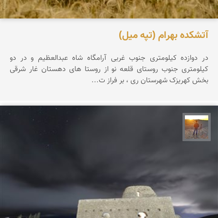
آتشکده بهرام (تپه میل)
در دوازده کیلومترى جنوب غربى آرامگاه شاه عبدالعظیم و در دو
کیلومترى جنوب روستاى قلعه نو از روستا هاى دهستان غار شرقى
بخش کهریزک شهرستان ری ، بر فراز ت...
مهدی مخلصیان