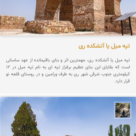
تپه میل یا آتشکده ری
تپه ميل يا آتشكده ری، مهمترين اثر و بنای باقيمانده از عهد ساسانی
است كه بقايای اين بنای عظيم برفراز تپه ای به نام تپه ميل در 12
كيلومتری جنوب شرقی شهر ری به طرف ورامين و در روستای قلعه نو
قرار دارد.
مونا سلطانی