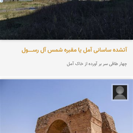
آتشده ساسانی آمل یا مقبره شمس آل‌ رســـــول
چهار طاقی سر بر آورده از خاک آمل
علیرضا کورش لی