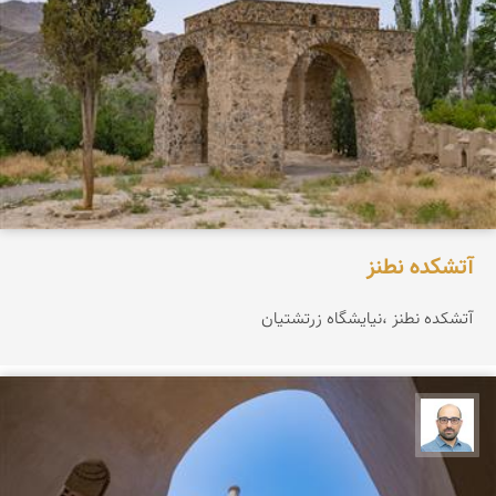
آتشکده نطنز
آتشکده نطنز ،نیایشگاه زرتشتيان
بابک ارجمندی