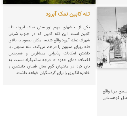
تله کابین نمک آبرود
یكی از بخشهای مهم توریستی نمك آبرود، تله
كابین است. این تله كابین كه در جنوب شرقی
شهرك نمك آبرود واقع شده، امكان صعود به بالای
قله زیبای مدوبن را فراهم می‌كند. قله مدوبن، با
داشتن امكانات پذیرایی مسافرین و همچنین
اختلاف دمای حدود ۱۰ درجه سانتیگراد نسبت به
پای كوه در ماههای گرم سال فضای دلنشین و
خاطره انگیزی را برای گردشگران خواهد داشت.
 3545 متری از سطح دریا واقع
هتل کوهستانی