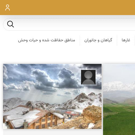
ورود
جست و ج
غارها
گیاهان و جانوران
مناطق حفاظت شده و حیات وحش
تورج جمال