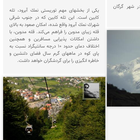
ر شهر گرگان
یكی از بخشهای مهم توریستی نمك آبرود، تله
كابین است. این تله كابین كه در جنوب شرقی
شهرك نمك آبرود واقع شده، امكان صعود به بالای
قله زیبای مدوبن را فراهم می‌كند. قله مدوبن، با
داشتن امكانات پذیرایی مسافرین و همچنین
اختلاف دمای حدود ۱۰ درجه سانتیگراد نسبت به
پای كوه در ماههای گرم سال فضای دلنشین و
خاطره انگیزی را برای گردشگران خواهد داشت.
محمد رزازان