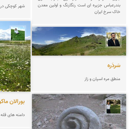
بندرعباس جزیره ای است رنگارنگ و اولین معدن
شهر کوچکی در د
خاک سرخ ایران
حسین 
عدنان مرادی
سَردَره
منطق مره اسپان و زاز
بورالان ماکو
عبدل شعبانی
دامنه های قله آ