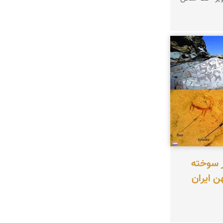
ر سوخته
ن ایران