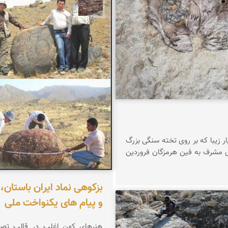
محمد ناصری فرد
 زیبا که بر روی تخته سنگی بزرگ
در دامنه دره ای مشرف به فین هرمزگان فروردین
بزکوهی نماد ایران باستان،
و پیام های یکنواخت ملی
شعبانی
هنرهای کهن اغلب در قالب تص