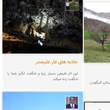
عبدل شعبانی
جاذبه های غار علیصدر
این اثر طبیعی بسیار زیبا و شگفت انگیز شما را
شگفت زده میکند
تان الیگودرز،
نادر چقاجردی