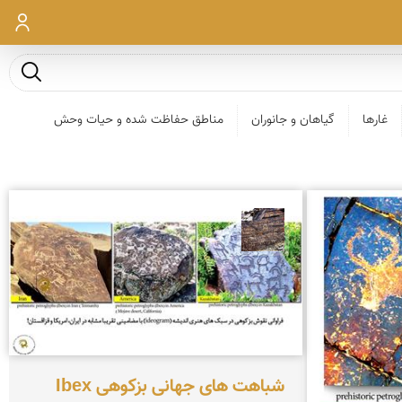
ورود
جست و ج
غارها
گیاهان و جانوران
مناطق حفاظت شده و حیات وحش
محمد ناصری فرد
شباهت های جهانی بزکوهی Ibex