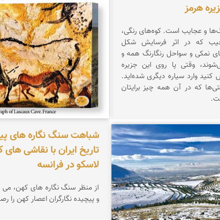
یره هرمز
گ‌ها‌ و عجایب است. کوه‌های رنگی،
یب که در اثر فرسایش شکل
های نمکی و سواحل رنگارنگ همه و
شوند، وقتی پا روی این جزیره
کنید وارد سیاره‌ دیگری شده‌اید.
تی‌ها که در آن همه چیز برایتان
ت.
شباهت سنگ نگاره های پی
 اصلان
تاریخ ایران با نقاشی های 
لاسکو در فرانسه
از منظر سنگ نگاره های کهن، می ت
و پیچیده نگارگران اعصار کهن را رصد