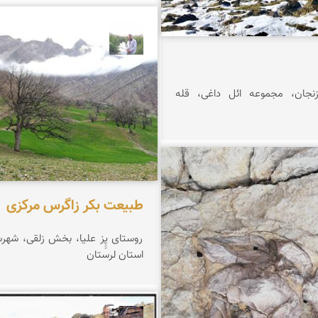
مهرداد زینلیان
زنجان، مجموعه ائل داغی، قله
شعبانی
طبیعت بکر زاگرس مرکزی
روستای پِِز علیا، بخش زلقی، شهرس
استان لرستان