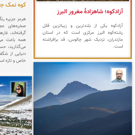
کوه نمک جز
آزادکوه؛ شاهزادهٔ مغرور البرز
هرمز جزیره‌ رن
آزادکوه یکی از بلندترین و زیباترین قلل
صخره‌های عج
رشته‌کوه البرز مرکزی است که در استان
گرفته‌اند، غار
مازندران، نزدیک شهر چالوس، قد برافراشته
همه باعث می‌
است.
می‌گذارید، حس 
دنیایی از شگف
خاص و تازه اس
بابک ارجمندی
سپیده