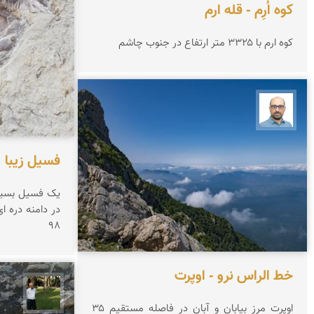
کوه اُرِم - قله ارم
کوه ارم با ۳۳۲۵ متر ارتفاع در جنوب چاشم
بابک ارجمندی
فسیل زیبا
یک فسیل بسیار
98
خط الراس نرو - اوپرت
عبدل 
اوپرت مرز بیابان و آبان در فاصله مستقیم ۳۵