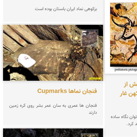
بزکوهی نماد ایران باستان بوده است
محمد ناصری فرد
ش از
فنجان نماها Cupmarks
کهن غار
فنجان ها عمری به سان عمر بشر روی کره زمین
دارند
وان نگاه ساده
 کرد.