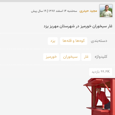
مجید حیدری
سه‌شنبه 14 اسفند 1386 | 19 سال پیش
غار سیخوران خورمیز در شهرستان مهریز یزد
دسته‌بندی
کوه‌ها و قله‌ها
یزد
کلید‌واژه
غار
سیخوران
خورمیز
99.4K بازدید