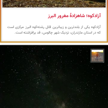
آزادکوه؛ شاهزادهٔ مغرور البرز
آزادکوه یکی از بلندترین و زیباترین قلل رشته‌کوه البرز مرکزی است
که در استان مازندران، نزدیک شهر چالوس، قد برافراشته است.
مهدی مخلصیان