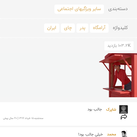
دسته‌بندی
سایر ویژگیهای اجتماعی
کلید‌واژه
آرامگاه
پدر
چای
ایران
103.2K بازدید
شاپرک 
جالب بود
سه‌شنبه 15 خرداد 1386 | 20 سال پیش
محمد 
خیلی جالب بود!