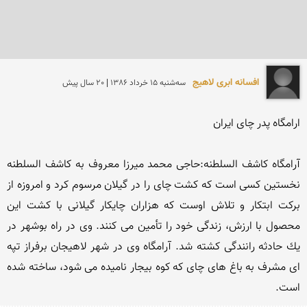
افسانه ابری لاهیج
سه‌شنبه 15 خرداد 1386 | 20 سال پیش
آرامگاه کاشف السلطنه:حاجی محمد میرزا معروف به كاشف السلطنه 
نخستین كسی است كه كشت چای را در گیلان مرسوم كرد و امروزه از 
بركت ابتكار و تلاش اوست كه هزاران چایكار گیلانی با كشت این 
محصول با ارزش، زندگی خود را تأمین می كنند. وی در راه بوشهر در 
یك حادثه رانندگی كشته شد. آرامگاه وی در شهر لاهیجان برفراز تپه 
ای مشرف به باغ های چای كه كوه بیجار نامیده می شود، ساخته شده 
است. 
