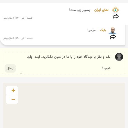
نمای ایران 
بسیار زیباست!
جمعه 11 تير 1400 | 6 سال پیش
بابک 
سپاس!
جمعه 11 تير 1400 | 6 سال پیش
+
−