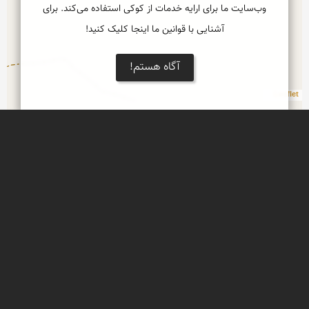
وب‌سایت ما برای ارایه خدمات از کوکی استفاده می‌کند. برای
آشنایی با قوانین ما اینجا کلیک کنید!
آگاه هستم!
Leaflet
تنگه و آبشار روزیه
آبشار روزيه يکی از پديده های زيبا و جالب توجه 
طبيعی سمنان است و اين آبشار، در روستای 
کوهستانی چاشم از توابع بخش مهديشهر در جاده 
چاشم به خطیرکوه-دوآب قرار دارد
اقامتگاه بومگردی روزیه - روستای چاشم
قلعه کنگلو، دژی مستحکم در میان کوه های البرز
قلعه کنگلو مانند دژی مستحکم و استوار در میان یک 