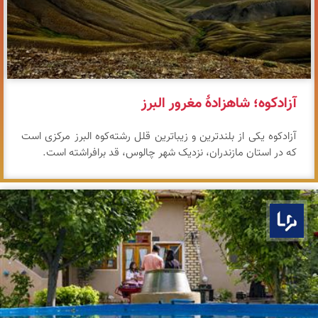
آزادکوه؛ شاهزادهٔ مغرور البرز
آزادکوه یکی از بلندترین و زیباترین قلل رشته‌کوه البرز مرکزی است
که در استان مازندران، نزدیک شهر چالوس، قد برافراشته است.
بوم ما