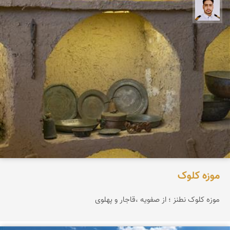
سعید جواهری
موزه کلوک
موزه کلوک نطنز ؛ از صفویه ،قاجار و پهلوی