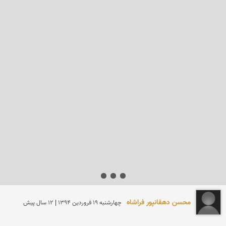
محسن دهقانپور فراشاه
چهارشنبه 19 فروردين 1394 | 12 سال پیش