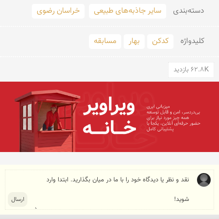
دسته‌بندی
سایر جاذبه‌های طبیعی
خراسان رضوی
کلید‌واژه
کدکن
بهار
مسابقه
62.8K بازدید