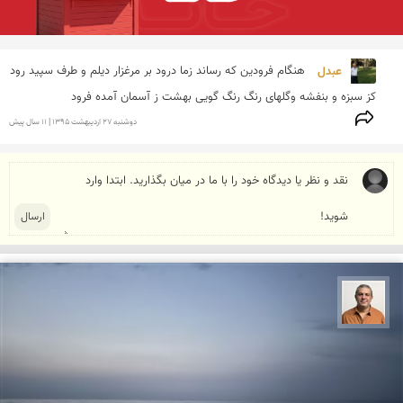
عبدل 
هنگام فرودین که رساند زما درود بر مرغزار دیلم و طرف سپید رود 
کز سبزه و بنفشه وگلهای رنگ رنگ گویی بهشت ز آسمان آمده فرود
دوشنبه 27 ارديبهشت 1395 | 11 سال پیش
مجید حمیدا